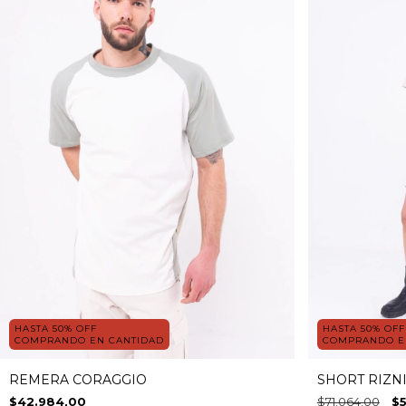
HASTA 50% OFF
HASTA 50% OFF
COMPRANDO EN CANTIDAD
COMPRANDO E
REMERA CORAGGIO
SHORT RIZN
$42.984,00
$71.064,00
$