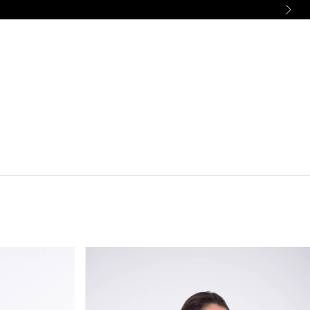
Ingresá
/
Registráte
Carrito
(
0
)