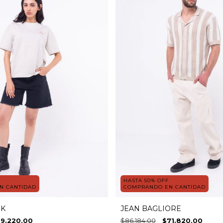
HASTA 50% OFF
N CANTIDAD
COMPRANDO EN CANTIDAD
IK
JEAN BAGLIORE
59.220,00
$86.184,00
$71.820,00