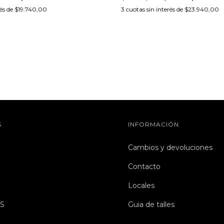
rés de
$19.740,00
3
cuotas sin interés de
$23.940,00
S
INFORMACIÓN
Cambios y devoluciones
Contacto
Locales
S
Guia de talles