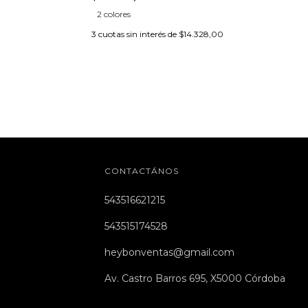
2 colores
3
cuotas sin interés de
$14.328,00
CONTACTÁNOS
543516621215
543515174528
heybonventas@gmail.com
Av. Castro Barros 695, X5000 Córdoba