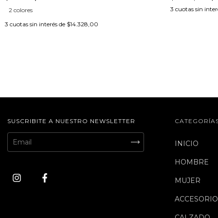
3
cuotas sin inte
2 colores
3
cuotas sin interés de
$14.328,00
SUSCRIBITE A NUESTRO NEWSLETTER
CATEGORÍA
INICIO
HOMBRE
MUJER
ACCESORIO
CALZADO