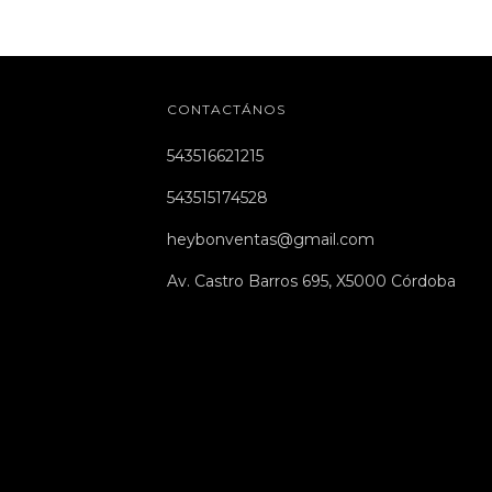
CONTACTÁNOS
543516621215
543515174528
heybonventas@gmail.com
Av. Castro Barros 695, X5000 Córdoba