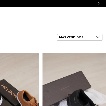
Ingresá
/
Registráte
Carrito
(
0
)