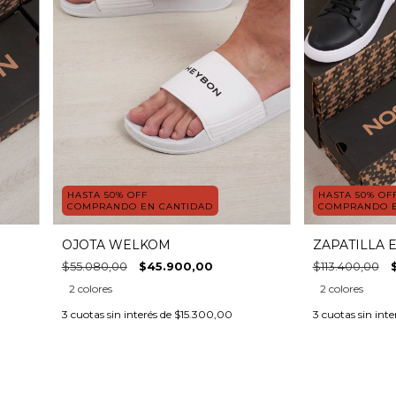
HASTA 50% OFF
HASTA 50% OF
COMPRANDO EN CANTIDAD
COMPRANDO E
OJOTA WELKOM
ZAPATILLA 
$55.080,00
$45.900,00
$113.400,00
2 colores
2 colores
3
cuotas sin interés de
$15.300,00
3
cuotas sin inte