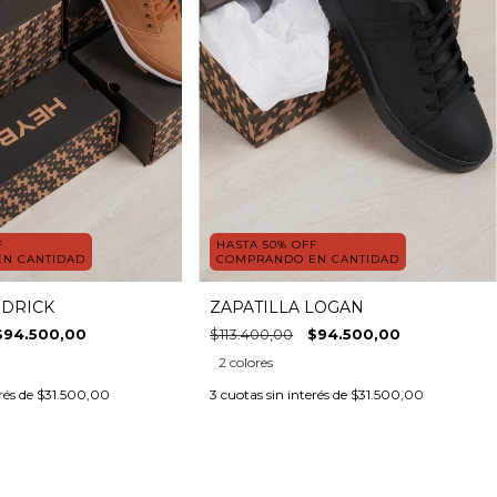
F
HASTA 50% OFF
N CANTIDAD
COMPRANDO EN CANTIDAD
EDRICK
ZAPATILLA LOGAN
$94.500,00
$113.400,00
$94.500,00
2 colores
rés de
$31.500,00
3
cuotas sin interés de
$31.500,00