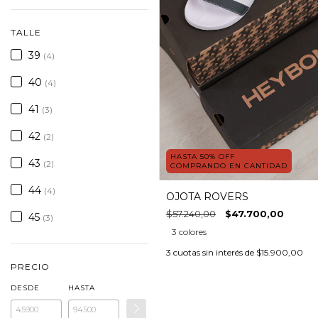
TALLE
39
(4)
40
(4)
41
(3)
42
(2)
HASTA 50% OFF
43
(2)
COMPRANDO EN CANTIDAD
44
(4)
OJOTA ROVERS
$57.240,00
$47.700,00
45
(3)
3 colores
3
cuotas sin interés de
$15.900,00
PRECIO
DESDE
HASTA