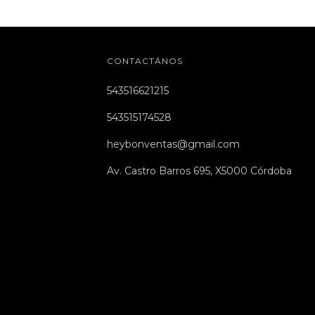
CONTACTÁNOS
543516621215
543515174528
heybonventas@gmail.com
Av. Castro Barros 695, X5000 Córdoba