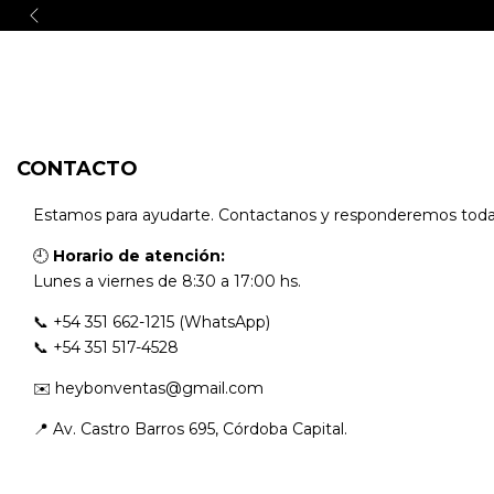
Menú
CONTACTO
Estamos para ayudarte. Contactanos y responderemos todas
🕘
Horario de atención:
Lunes a viernes de 8:30 a 17:00 hs.
📞 +54 351 662-1215 (WhatsApp)
📞 +54 351 517-4528
✉️
heybonventas@gmail.com
📍 Av. Castro Barros 695, Córdoba Capital.