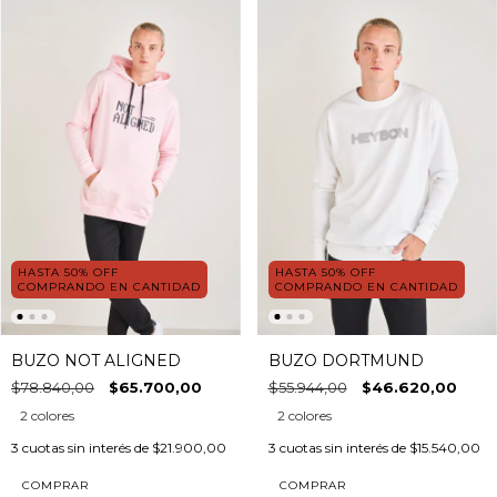
HASTA 50% OFF
HASTA 50% OFF
COMPRANDO EN CANTIDAD
COMPRANDO EN CANTIDAD
BUZO NOT ALIGNED
BUZO DORTMUND
$78.840,00
$65.700,00
$55.944,00
$46.620,00
2 colores
2 colores
3
cuotas sin interés de
$21.900,00
3
cuotas sin interés de
$15.540,00
COMPRAR
COMPRAR