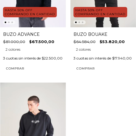
HASTA 50% OFF
HASTA 50% OFF
COMPRANDO EN CANTIDAD
COMPRANDO EN CANTIDAD
BUZO BOUAKE
BUZO ADVANCE
$64.584,00
$53.820,00
$81.000,00
$67.500,00
2 colores
2 colores
3
cuotas sin interés de
$17.940,00
3
cuotas sin interés de
$22.500,00
COMPRAR
COMPRAR