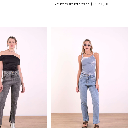
3
cuotas sin interés de
$23.250,00