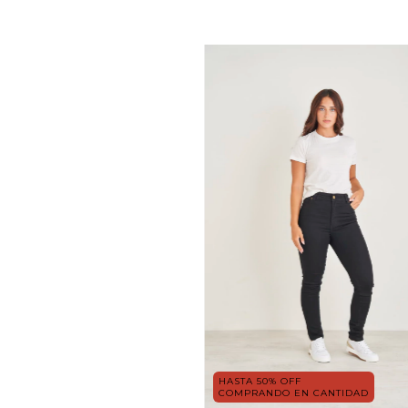
HASTA 50% OFF
COMPRANDO EN CANTIDAD