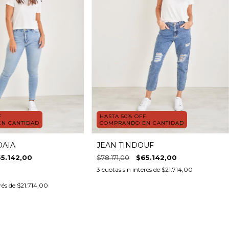
F
HASTA 50% OFF
N CANTIDAD
COMPRANDO EN CANTIDAD
DAIA
JEAN TINDOUF
5.142,00
$78.171,00
$65.142,00
3
cuotas sin interés de
$21.714,00
rés de
$21.714,00