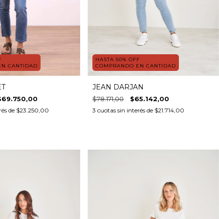
HASTA 50% OFF
F
COMPRANDO EN CANTIDAD
N CANTIDAD
JEAN DARJAN
ET
$78.171,00
$65.142,00
$69.750,00
3
cuotas sin interés de
$21.714,00
rés de
$23.250,00