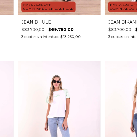
HASTA 50% OF
HASTA 50% OFF
COMPRANDO E
COMPRANDO EN CANTIDAD
JEAN BIKAN
JEAN DHULE
$83.700,00
$83.700,00
$69.750,00
3
cuotas sin inte
3
cuotas sin interés de
$23.250,00