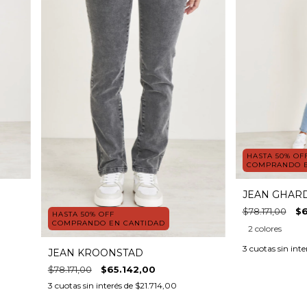
HASTA 50% OF
COMPRANDO E
JEAN GHAR
$78.171,00
$6
HASTA 50% OFF
COMPRANDO EN CANTIDAD
2 colores
3
cuotas sin inte
JEAN KROONSTAD
$78.171,00
$65.142,00
3
cuotas sin interés de
$21.714,00