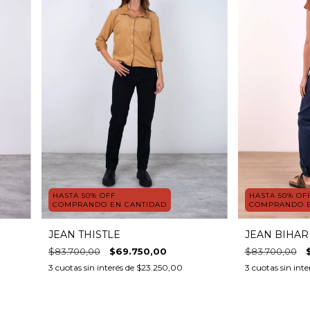
HASTA 50% OF
HASTA 50% OFF
COMPRANDO E
COMPRANDO EN CANTIDAD
JEAN BIHAR
JEAN THISTLE
$83.700,00
$83.700,00
$69.750,00
3
cuotas sin inte
3
cuotas sin interés de
$23.250,00