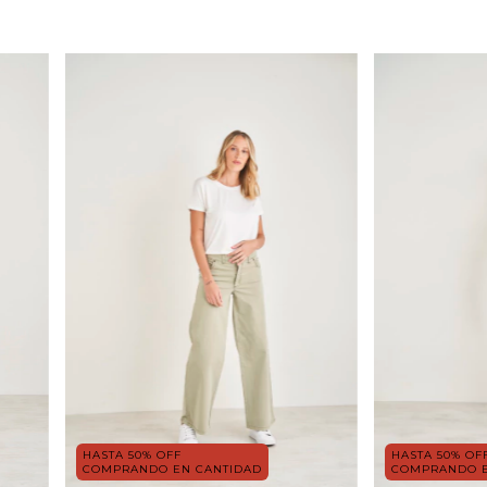
HASTA 50% OF
HASTA 50% OFF
COMPRANDO E
COMPRANDO EN CANTIDAD