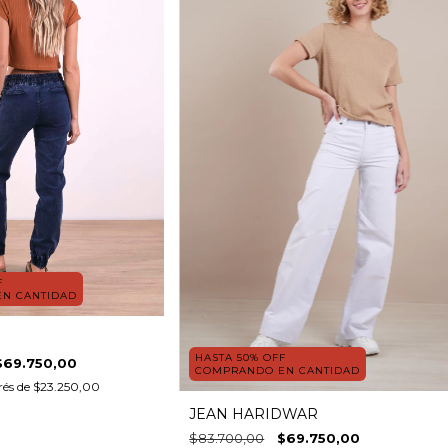
F
N CANTIDAD
HASTA 50% OFF
$69.750,00
COMPRANDO EN CANTIDAD
rés de
$23.250,00
JEAN HARIDWAR
$83.700,00
$69.750,00