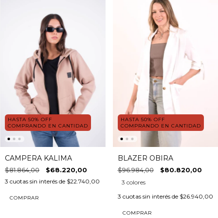
HASTA 50% OFF
HASTA 50% OFF
COMPRANDO EN CANTIDAD
COMPRANDO EN CANTIDAD
CAMPERA KALIMA
BLAZER OBIRA
$81.864,00
$68.220,00
$96.984,00
$80.820,00
3
cuotas sin interés de
$22.740,00
3 colores
3
cuotas sin interés de
$26.940,00
COMPRAR
COMPRAR