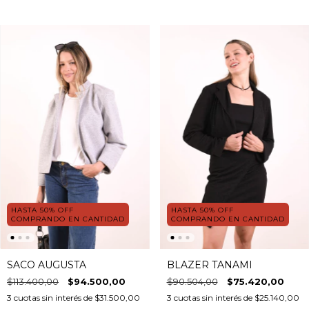
HASTA 50% OFF
HASTA 50% OFF
COMPRANDO EN CANTIDAD
COMPRANDO EN CANTIDAD
SACO AUGUSTA
BLAZER TANAMI
$113.400,00
$94.500,00
$90.504,00
$75.420,00
3
cuotas sin interés de
$31.500,00
3
cuotas sin interés de
$25.140,00